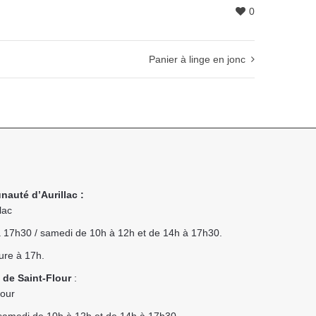
0
Panier à linge en jonc
nauté d’Aurillac :
lac
 à 17h30 / samedi de 10h à 12h et de 14h à 17h30.
ure à 17h.
 de Saint-Flour
:
lour
t samedi de 10h à 12h et de 14h à 17h30