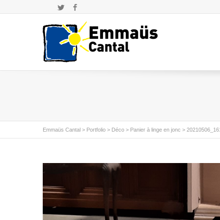
Twitter
Facebook
Emmaüs Cantal
>
Portfolio
>
Déco
>
Panier à linge en jonc
>
20210506_16