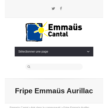
Twitter
Facebook
Sélectionner une page
Fripe Emmaüs Aurillac
Emmaüs Cantal
>
Agir dans la communauté
>
Fripe Emmaüs Aurillac