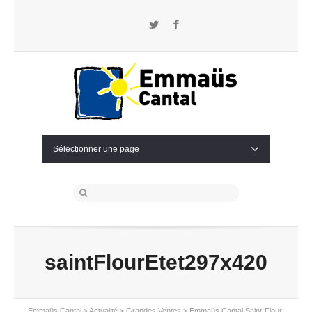
Twitter
Facebook
Sélectionner une page
saintFlourEtet297x420
Emmaüs Cantal
>
Actualité
>
Grandes Ventes
>
Emmaüs Cantal Saint-Flour