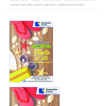
: grande vente d’été samedi 4 août 2018
>
saintFlourEtet297x420