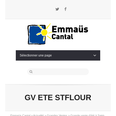
Twitter
Facebook
Sélectionner une page
GV ETE STFLOUR
Emmaüs Cantal
>
Actualité
>
Grandes Ventes
>
Grande vente d’été à Saint-