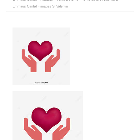
Emmaüs Cantal
>
images St Valentin