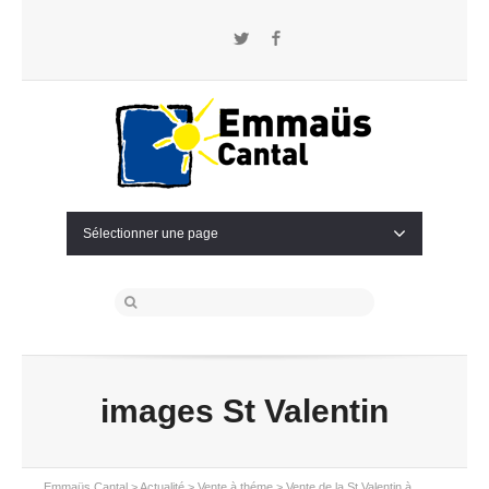
Twitter
Facebook
Sélectionner une page
images St Valentin
Emmaüs Cantal
>
Actualité
>
Vente à théme
>
Vente de la St Valentin à