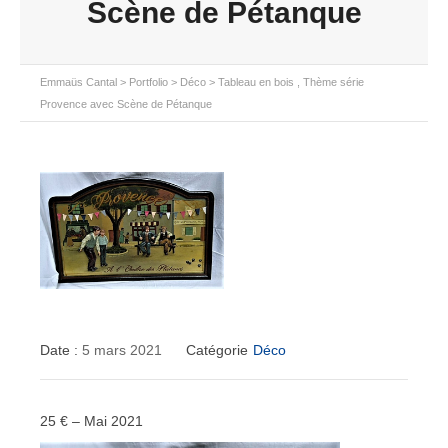
Scène de Pétanque
Emmaüs Cantal
>
Portfolio
>
Déco
>
Tableau en bois , Thème série
Provence avec Scène de Pétanque
Date :
5 mars 2021
Catégorie
Déco
25 € – Mai 2021