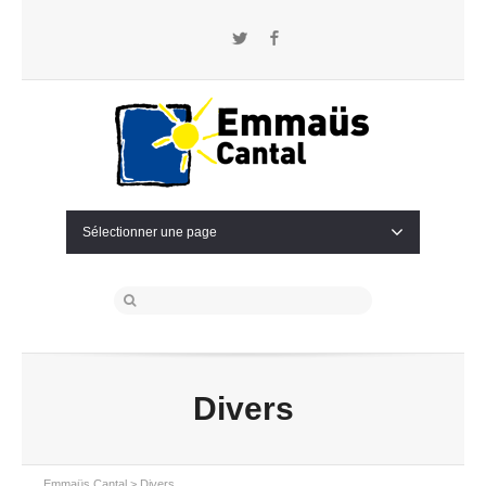
Twitter
Facebook
Sélectionner une page
Divers
Emmaüs Cantal
>
Divers