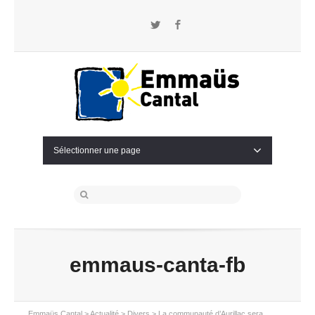
Twitter
Facebook
Sélectionner une page
emmaus-canta-fb
Emmaüs Cantal
>
Actualité
>
Divers
>
La communauté d’Aurillac sera