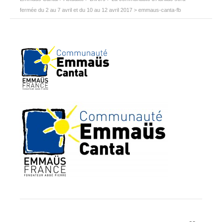
fermée du 2 au 7 avril et du 10 au 12 avril 2017
>
emmaus-canta-fb