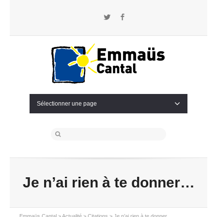
Twitter
Facebook
Sélectionner une page
Je n’ai rien à te donner…
Emmaüs Cantal
>
Actualité
>
Citations
>
Je n’ai rien à te donner…