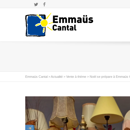
Twitter
Facebook
Emmaüs Cantal
>
Actualité
>
Vente à théme
>
Noël se prépare à Emmaüs 