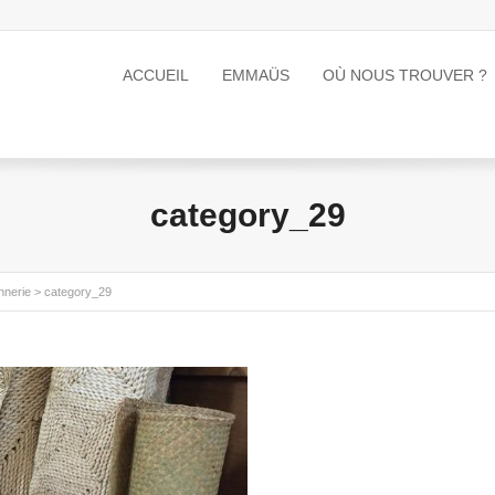
ACCUEIL
EMMAÜS
OÙ NOUS TROUVER ?
category_29
nnerie
>
category_29