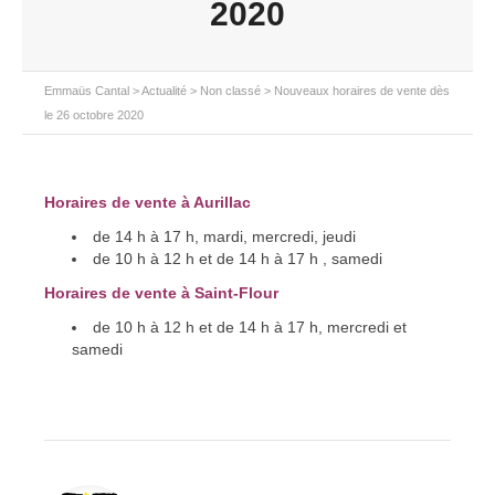
2020
Emmaüs Cantal
>
Actualité
>
Non classé
>
Nouveaux horaires de vente dès
le 26 octobre 2020
Horaires de vente à Aurillac
de 14 h à 17 h, mardi, mercredi, jeudi
de 10 h à 12 h et de 14 h à 17 h , samedi
Horaires de vente à Saint-Flour
de 10 h à 12 h et de 14 h à 17 h, mercredi et
samedi