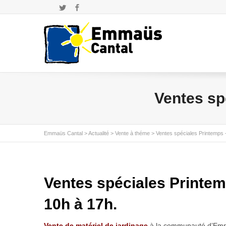
Twitter
Facebook
Ventes sp
Emmaüs Cantal
>
Actualité
>
Vente à théme
>
Ventes spéciales Printemps
Ventes spéciales Printemp
10h à 17h.
Vente de matériel de jardinage
à la communauté d’Emma