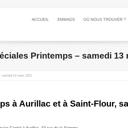
ACCUEIL
EMMAÜS
OÙ NOUS TROUVER ?
éciales Printemps – samedi 13
 – samedi 13 mars 2021
s à Aurillac et à Saint-Flour, 
üs Cantal à Aurillac, 10 rue de la Somme.